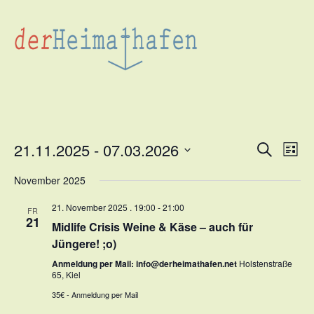
21.11.2025
 - 
07.03.2026
Veran
Suche
Ve
Liste
Datum
Such
An
November 2025
wählen.
und
Na
21. November 2025 . 19:00
-
21:00
FR
21
Ansic
Midlife Crisis Weine & Käse – auch für
Jüngere! ;o)
Navig
Anmeldung per Mail: info@derheimathafen.net
Holstenstraße
65, Kiel
35€ - Anmeldung per Mail