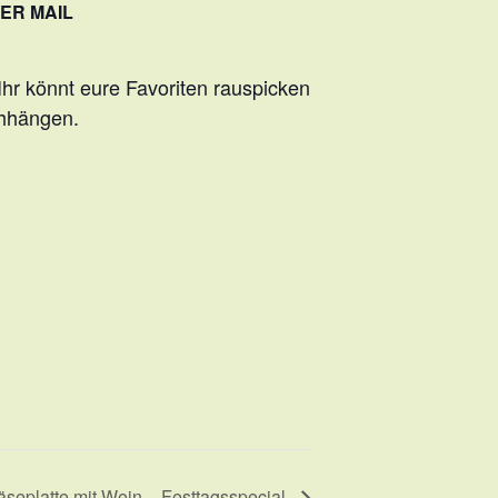
ER MAIL
hr könnt eure Favoriten rauspicken
chhängen.
äseplatte mit Wein – Festtagsspecial