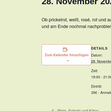
28. November 202
Ob prickelnd, weiß, rosé, rot und
und am Ende nochmal nachprobier
DETAILS
Zum Kalender hinzufügen
Datum:
28. Novemb
Zeit:
19:00 - 21:0
Eintritt:
35€ - Anmel
Wein, Schoki und Käse