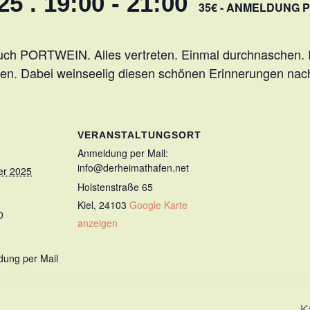
5 . 19:00
-
21:00
35€ - ANMELDUNG P
 auch PORTWEIN. Alles vertreten. Einmal durchnaschen. I
en. Dabei weinseelig diesen schönen Erinnerungen na
VERANSTALTUNGSORT
Anmeldung per Mail:
info@derheimathafen.net
er 2025
Holstenstraße 65
Kiel
,
24103
Google Karte
0
anzeigen
dung per Mail
K