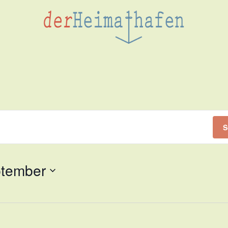
S
ptember