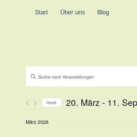
Start
Über uns
Blog
Veranstaltungen
Bitte
Schlüsselwort
Suche
eingeben.
und
Suche
20. März
 - 
11. Se
Heute
nach
Ansichten,
Datum
Veranstaltungen
wählen.
Schlüsselwort.
Navigation
März 2026