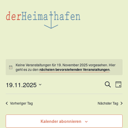
Keine Veranstaltungen für 19. November 2025 vorgesehen. Hier
geht es zu den
nächsten bevorstehenden Veranstaltungen
.
19.11.2025
Veran
Suche
Ve
Tag
Datum
Such
An
wählen.
Vorheriger Tag
Nächster Tag
und
Na
Ansic
Kalender abonnieren
Navig