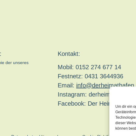
:
Kontakt:
wie der unseres
Mobil: 0152 274 677 14
Festnetz: 0431 3644936
Email:
info@derheimathafen.
Instagram: derheimathafen
Facebook: Der Heimathafen
Um dir ein o
Geräteinfor
Technologien
dieser Websi
können best