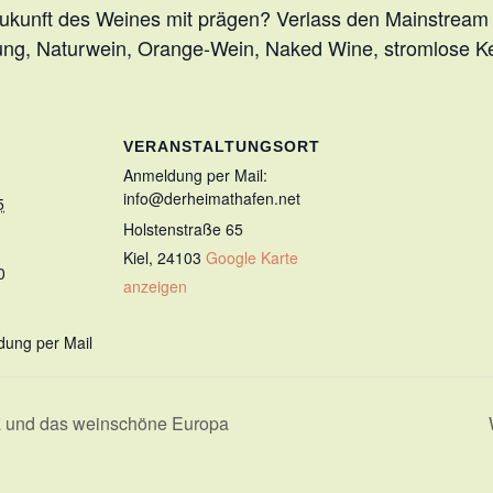
e Zukunft des Weines mit prägen? Verlass den Mainstream 
ung, Naturwein, Orange-Wein, Naked Wine, stromlose Ke
VERANSTALTUNGSORT
Anmeldung per Mail:
info@derheimathafen.net
5
Holstenstraße 65
Kiel
,
24103
Google Karte
0
anzeigen
dung per Mail
 und das weinschöne Europa