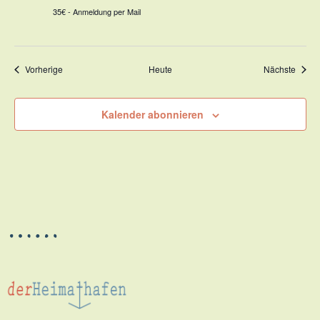
35€ - Anmeldung per Mail
Veranstaltungen
Veran
Vorherige
Heute
Nächste
Kalender abonnieren