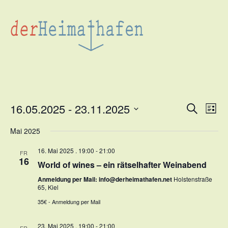
16.05.2025
 - 
23.11.2025
Veran
Suche
Ve
Liste
Datum
Such
An
Mai 2025
wählen.
und
Na
16. Mai 2025 . 19:00
-
21:00
FR
16
Ansic
World of wines – ein rätselhafter Weinabend
Anmeldung per Mail: info@derheimathafen.net
Holstenstraße
Navig
65, Kiel
35€ - Anmeldung per Mail
23. Mai 2025 . 19:00
-
21:00